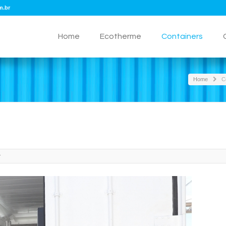
m.br
Home
Ecotherme
Containers
Home
C
r