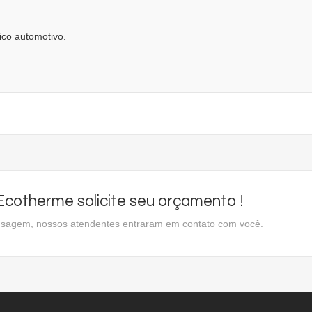
ico automotivo.
cotherme solicite seu orçamento !
ensagem, nossos atendentes entraram em contato com você.