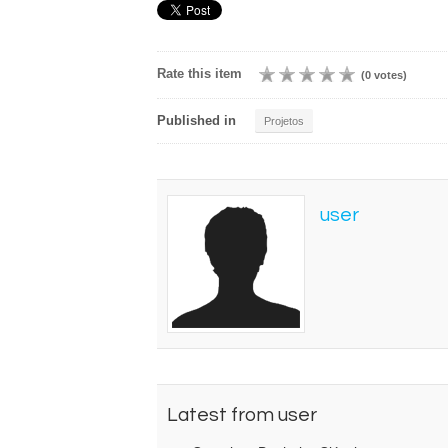
Rate this item
(0 votes)
Published in
Projetos
user
Latest from user