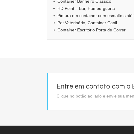
Container Banheiro Clássico
HD Point – Bar, Hamburgueria
Pintura em container com esmalte sintét
Pet Veterinário, Container Canil.
Container Escritório Porta de Correr
Entre em contato com a E
Clique no botão ao lado e envie sua m