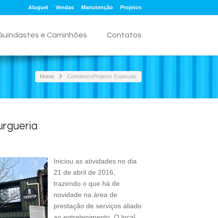
Aluguel
Vendas
Manutenção
Projetos
Guindastes e Caminhões
Contatos
Home
Containers
Projetos Especiais
urgueria
Iniciou as atividades no dia
21 de abril de 2016,
trazendo o que há de
novidade na área de
prestação de serviços aliado
ao entretenimento. O local