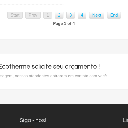
Start
Prev
1
2
3
4
Next
End
Page 1 of 4
cotherme solicite seu orçamento !
ensagem, nossos atendentes entraram em contato com você.
Siga - nos!
Li