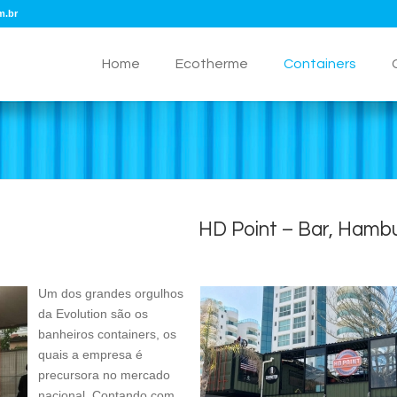
m.br
Home
Ecotherme
Containers
HD Point – Bar, Hamb
Um dos grandes orgulhos
da Evolution são os
banheiros containers, os
quais a empresa é
precursora no mercado
nacional. Contando com