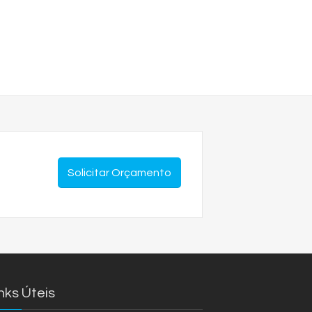
Solicitar Orçamento
nks Úteis