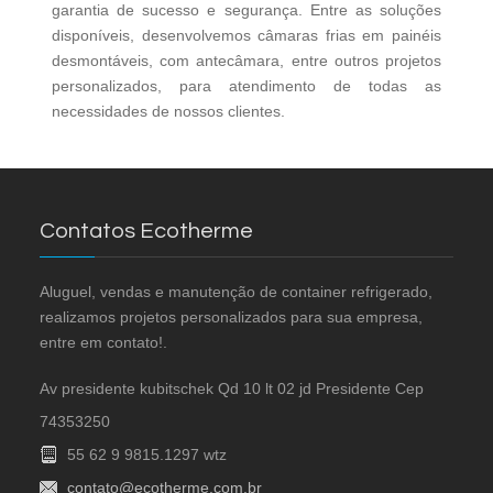
garantia de sucesso e segurança. Entre as soluções
disponíveis, desenvolvemos câmaras frias em painéis
desmontáveis, com antecâmara, entre outros projetos
personalizados, para atendimento de todas as
necessidades de nossos clientes.
Contatos Ecotherme
Aluguel, vendas e manutenção de container refrigerado,
realizamos projetos personalizados para sua empresa,
entre em contato!.
Av presidente kubitschek Qd 10 lt 02 jd Presidente Cep
74353250
55 62 9 9815.1297 wtz
contato@ecotherme.com.br